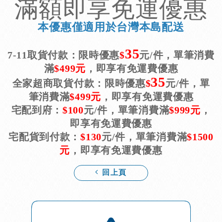
W
S
滿額即享免運優惠
h
i
本優惠僅適用於台灣本島配送
a
n
t
a
35
7-11取貨付款：限時優惠
$
元/件，單筆消費
s
W
滿
$
499元
，即享有免運費優惠
A
e
35
全家超商取貨付款：
限時優惠
$
元/件
，單
p
i
筆消費滿
$
499元
，即享有免運費優惠
p
b
宅配到府：
$
100
元/件
，
單筆消費滿
$
999元
，
o
即享有免運費優惠
宅配貨到付款：
$
130
元/件
，
單筆消費滿
$
1500
元
，即享有免運費優惠
回上頁