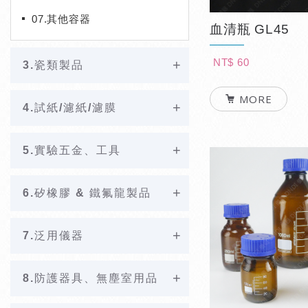
07.其他容器
血清瓶 GL45
NT$ 60
3.瓷類製品
MORE
4.試紙/濾紙/濾膜
5.實驗五金、工具
6.矽橡膠 & 鐵氟龍製品
7.泛用儀器
8.防護器具、無塵室用品