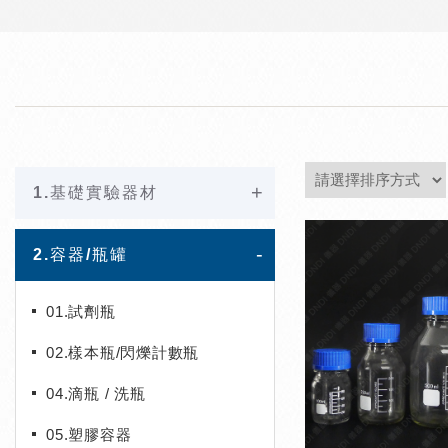
1.基礎實驗器材
2.容器/瓶罐
01.試劑瓶
02.樣本瓶/閃爍計數瓶
04.滴瓶 / 洗瓶
05.塑膠容器