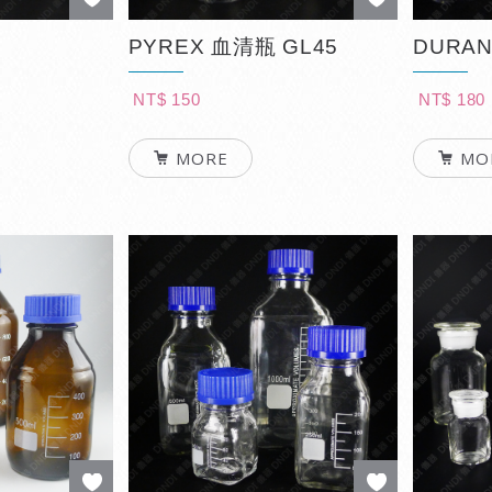
PYREX 血清瓶 GL45
DURAN
NT$ 150
NT$ 180
MORE
MO